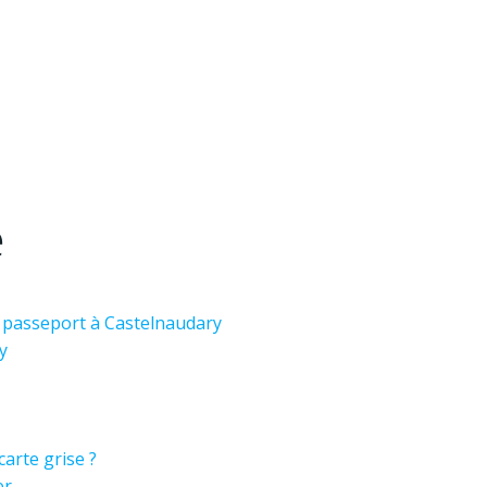
e
et passeport à Castelnaudary
y
arte grise ?
er